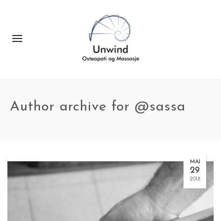
Author archive for @sassa
MAI
29
2018